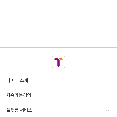
티머니
티머니 소개
인사말
지속가능경영
VISION
더 이로운 세상
플랫폼 서비스
인재영입