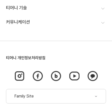
신문고
티머니GO
티머니 기술
연혁
모바일티머니
IR정보
이동 서비스
커뮤니케이션
결제 서비스
뉴스룸
해외 서비스
홍보
제휴문의
티머니 개인정보처리방침
인스타그램
페이스북
네이버
유튜브
카카오톡
바로가기
바로가기
블로그
바로가기
채널
(새
(새
바로가기
(새
바로가기
창
창
(새
창
(새
Family Site
열림)
열림)
창
열림)
창
드롭다운
열림)
열림)
열림