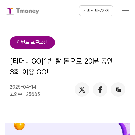
티머니
서비스 바로가기
이벤트 프로모션
[티머니GO]1번 탈 돈으로 20분 동안
3회 이용 GO!
X
페이스북
주소복사
2025-04-14
(새
(새
조회수 : 25685
창
창
열림)
열림)