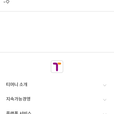
~♡
티머니
티머니 소개
인사말
지속가능경영
VISION
더 이로운 세상
플랫폼 서비스