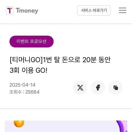
티머니
서비스 바로가기
이벤트 프로모션
[티머니GO]1번 탈 돈으로 20분 동안
3회 이용 GO!
X
페이스북
주소복사
2025-04-14
(새
(새
조회수 : 25684
창
창
열림)
열림)