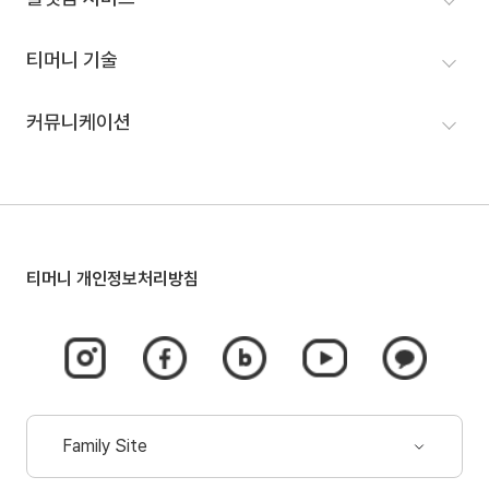
인재영입
신문고
티머니GO
티머니 기술
연혁
모바일티머니
IR정보
이동 서비스
커뮤니케이션
결제 서비스
뉴스룸
해외 서비스
홍보
제휴문의
티머니 개인정보처리방침
인스타그램
페이스북
네이버
유튜브
카카오톡
바로가기
바로가기
블로그
바로가기
채널
(새
(새
바로가기
(새
바로가기
창
창
(새
창
(새
Family Site
열림)
열림)
창
열림)
창
드롭다운
열림)
열림)
열림